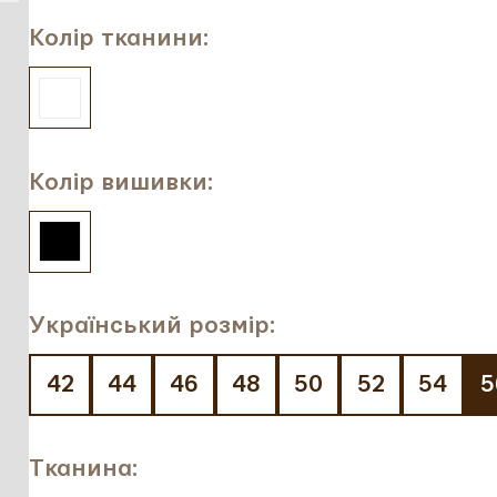
Колір тканини:
Колір вишивки:
Український розмір:
42
44
46
48
50
52
54
5
Тканина: