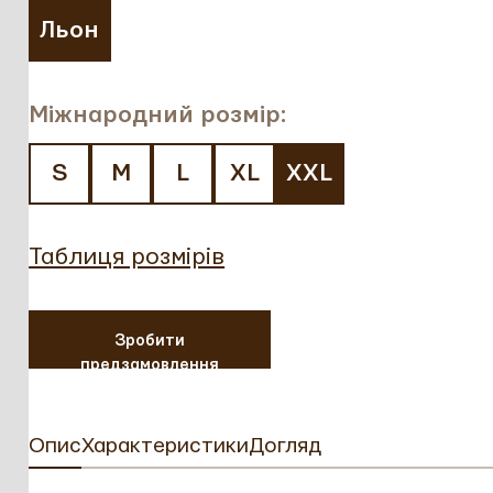
Льон
Міжнародний розмір:
S
M
L
XL
XXL
Таблиця розмірів
Зробити
предзамовлення
Опис
Характеристики
Догляд