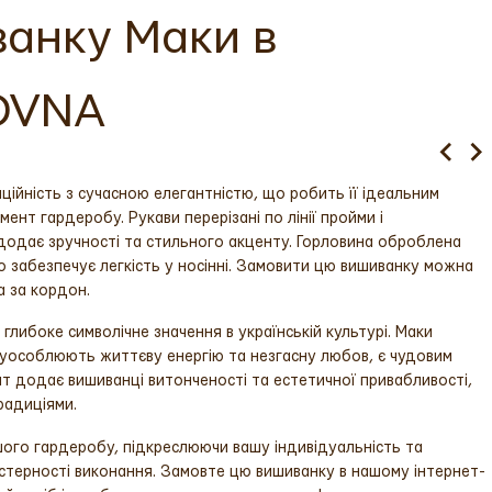
ванку Маки в
VOVNA
ційність з сучасною елегантністю, що робить її ідеальним
ент гардеробу. Рукави перерізані по лінії пройми і
додає зручності та стильного акценту. Горловина оброблена
о забезпечує легкість у носінні. Замовити цю вишиванку можна
а за кордон.
 глибоке символічне значення в українській культурі. Маки
 уособлюють життєву енергію та незгасну любов, є чудовим
ент додає вишиванці витонченості та естетичної привабливості,
радиціями.
ого гардеробу, підкреслюючи вашу індивідуальність та
 майстерності виконання. Замовте цю вишиванку в нашому інтернет-