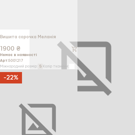
Вишита сорочка Меланія
1900 ₴
Немає в наявності
Арт:
5001217
Міжнародний розмір:
S
Колір тканини:
-
22
%