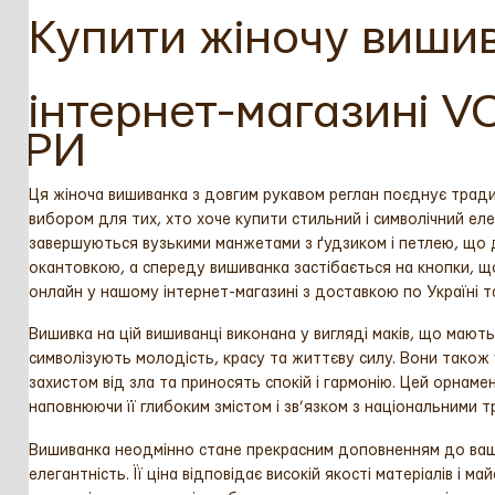
Купити жіночу виши
інтернет-магазині 
АРИ
Ця жіноча вишиванка з довгим рукавом реглан поєднує тради
вибором для тих, хто хоче купити стильний і символічний елем
завершуються вузькими манжетами з ґудзиком і петлею, що 
окантовкою, а спереду вишиванка застібається на кнопки, щ
онлайн у нашому інтернет-магазині з доставкою по Україні т
Вишивка на цій вишиванці виконана у вигляді маків, що мають
символізують молодість, красу та життєву силу. Вони також
захистом від зла та приносять спокій і гармонію. Цей орнам
наповнюючи її глибоким змістом і зв’язком з національними т
Вишиванка неодмінно стане прекрасним доповненням до ваш
елегантність. Її ціна відповідає високій якості матеріалів і