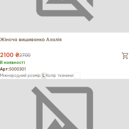
додати до свого стилю унікальний виріб із глибоким
культурним значенням!
Жіноча вишиванка Азалія
2100 ₴
2700
В наявності
Арт:
5000301
Міжнародний розмір:
L
Колір тканини: