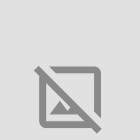
Тканина:
Льон
Міжнародний розмір:
S
M
L
XL
XXL
Таблиця розмірів
Зробити предзамовлення