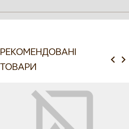
Опис
Характеристики
Догляд
Купити жіночу вишиванку
Маки в інтернет-магазині
РЕКОМЕНДОВАНІ
VOVNA
ТОВАРИ
Ця жіноча вишиванка з довгим рукавом реглан поєднує
традиційність з сучасною елегантністю, що робить її
ідеальним вибором для тих, хто хоче купити стильний і
символічний елемент гардеробу. Рукави перерізані по лінії
пройми і завершуються вузькими манжетами з ґудзиком і
петлею, що додає зручності та стильного акценту.
Горловина оброблена окантовкою, а спереду вишиванка