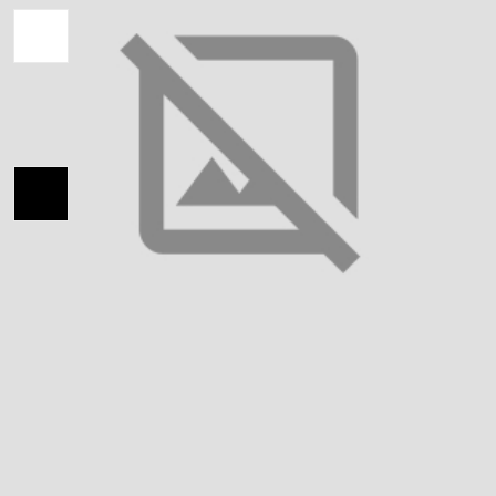
Колір вишивки:
Український розмір:
42
44
46
48
50
52
54
56