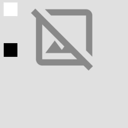
Колір вишивки:
Український розмір:
42
44
46
48
50
52
54
56