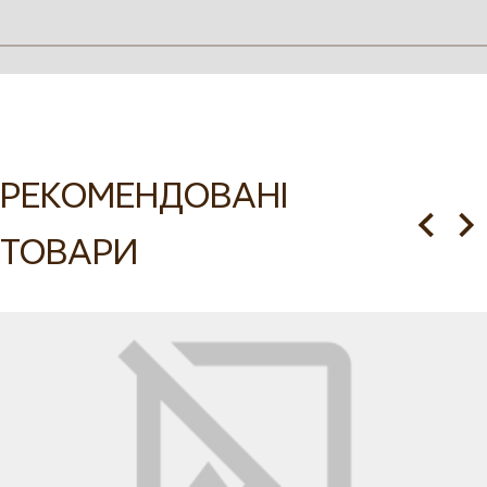
Опис
Характеристики
Догляд
Купити жіночу вишиванку
Маки в інтернет-магазині
РЕКОМЕНДОВАНІ
VOVNA
ТОВАРИ
Ця жіноча вишиванка з довгим рукавом реглан поєднує
традиційність з сучасною елегантністю, що робить її
ідеальним вибором для тих, хто хоче купити стильний і
символічний елемент гардеробу. Рукави перерізані по лінії
пройми і завершуються вузькими манжетами з ґудзиком і
петлею, що додає зручності та стильного акценту.
Горловина оброблена окантовкою, а спереду вишиванка