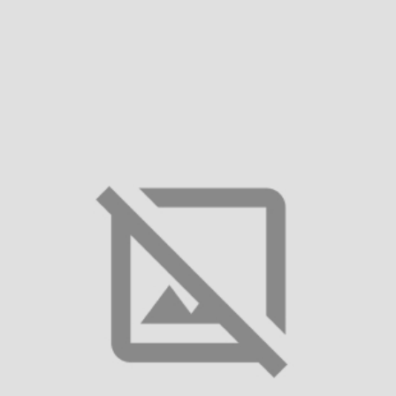
Тканина:
Льон
Міжнародний розмір:
S
M
L
XL
XXL
Таблиця розмірів
Зробити предзамовлення