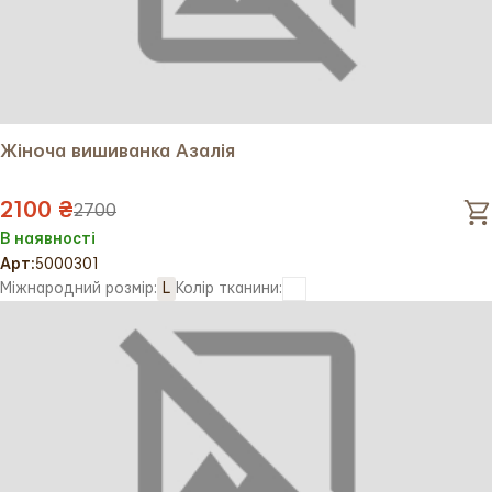
додати до свого стилю унікальний виріб із глибоким
культурним значенням!
Жіноча вишиванка Азалія
2100 ₴
2700
В наявності
Арт:
5000301
Міжнародний розмір:
L
Колір тканини: