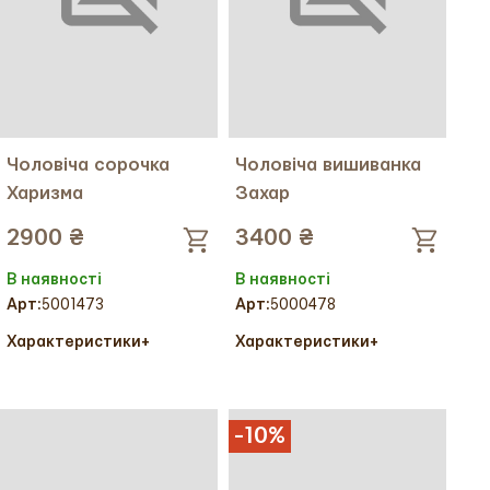
Чоловіча сорочка
Чоловіча вишиванка
Харизма
Захар
2900 ₴
3400 ₴
В наявності
В наявності
Арт:
5001473
Арт:
5000478
Характеристики
+
Характеристики
+
Колір тканини:
Колір тканини:
Колір вишивки:
Колір вишивки:
Український розмір:
44
Український розмір:
48
-
10
%
Тканина:
Льон
Тканина:
Льон
Міжнародний розмір:
S
Міжнародний розмір:
M