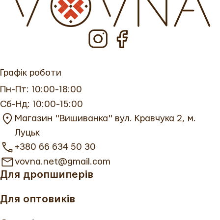
реквізити або післяплата).
Дубове листя уособлює мужність і
витривалість.
Хрест — це оберіг від зла та символ
духовності.
Графік роботи
Пн-Пт: 10:00-18:00
У ВОВНА ми пропонуємо чоловічі вишиванки з
Сб-Нд: 10:00-15:00
автентичними орнаментами, які не лише
Магазин "Вишиванка" вул. Кравчука 2, м.
прикрашають, а й несуть сакральний зміст.
Луцьк
Кожна вишиванка чоловіча сучасна створена з
+380 66 634 50 30
повагою до традицій, щоб ви могли носити не
vovna.net@gmail.com
просто одяг, а справжній оберіг. Купити вишиту
Для дропшиперів
сорочку чоловічу можна онлайн з доставкою по
Україні.
Для оптовиків