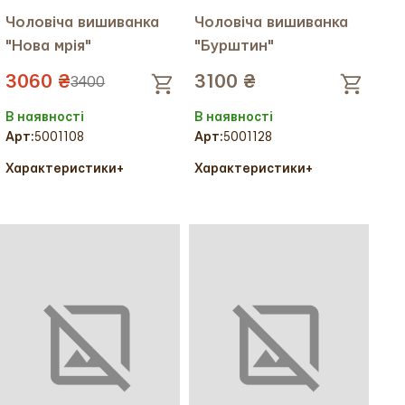
Чоловіча вишиванка
Чоловіча вишиванка
"Нова мрія"
"Бурштин"
3060 ₴
3100 ₴
3400
В наявності
В наявності
Арт:
5001108
Арт:
5001128
Характеристики
+
Характеристики
+
Колір тканини:
Колір тканини:
Колір вишивки:
Колір вишивки:
Український розмір:
46
Український розмір:
52
Тканина:
Льон
Тканина:
Льон
Міжнародний розмір:
M
Міжнародний розмір:
XL