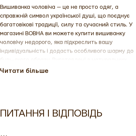
Вишиванка чоловіча — це не просто одяг, а
справжній символ української душі, що поєднує
багатовікові традиції, силу та сучасний стиль. У
магазині ВОВНА ви можете купити вишиванку
чоловічу недорого, яка підкреслить вашу
індивідуальність і додасть особливого шарму до
будь-якого образу. Виготовлені з натуральних
матеріалів — льону та бавовни — чоловічі
Читати більше
вишиванки несуть у собі глибоку символіку, де
кожен стібок і візерунок розповідає історію
предків. Від класичних вишитих сорочок
чоловічих до стильних чоловічих вишиванок —
ПИТАННЯ І ВІДПОВІДЬ
наш асортимент створений для справжніх
поціновувачів української культури. Також у
ВОВНА ви знайдете сучасні парні вишиванки,