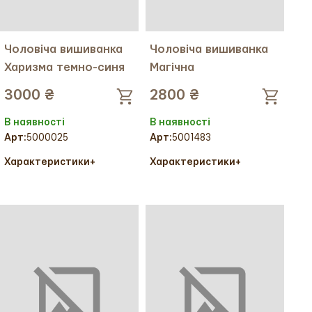
Чоловіча вишиванка
Чоловіча вишиванка
Харизма темно-синя
Магічна
3000 ₴
2800 ₴
В наявності
В наявності
Арт:
5000025
Арт:
5001483
Характеристики
+
Характеристики
+
Колір тканини:
Колір тканини:
Колір вишивки:
Колір вишивки:
Український розмір:
46
Український розмір:
52
Тканина:
Льон
Міжнародний розмір:
XL
Міжнародний розмір:
M