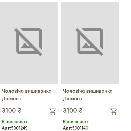
Український розмір:
48
Український розмір:
48
Тканина:
Льон
Тканина:
Льон
Міжнародний розмір:
M
Міжнародний розмір:
M
Чоловіча вишиванка
Чоловіча вишиванка
Діамант
Діамант
3100 ₴
3100 ₴
В наявності
В наявності
Арт:
5001249
Арт:
5001140