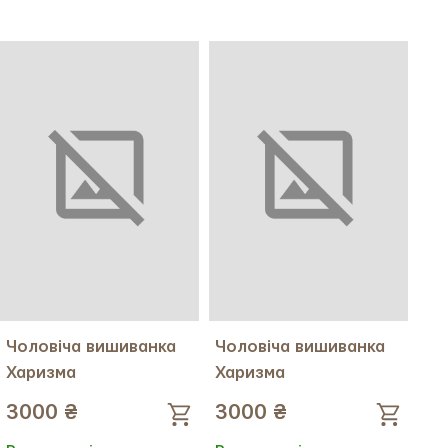
Колір тканини:
Колір тканини:
Колір вишивки:
Колір вишивки:
Український розмір:
46
Український розмір:
48
Тканина:
Льон
Тканина:
Льон
Міжнародний розмір:
M
Міжнародний розмір:
M
Чоловіча вишиванка
Чоловіча вишиванка
Харизма
Харизма
3000 ₴
3000 ₴