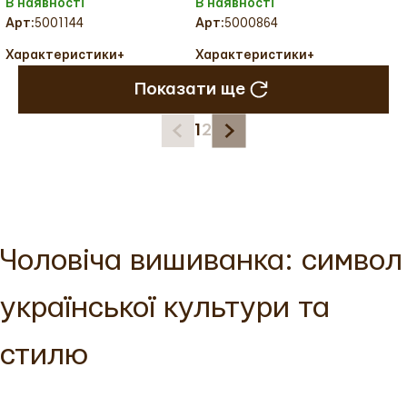
В наявності
В наявності
Арт:
5001144
Арт:
5000864
Характеристики
+
Характеристики
+
Колір тканини:
Колір тканини:
Показати ще
Колір вишивки:
Колір вишивки:
Український розмір:
44
Український розмір:
46
1
2
Тканина:
Льон
Тканина:
Льон
Міжнародний розмір:
S
Міжнародний розмір:
M
Чоловіча вишиванка: символ
української культури та
стилю