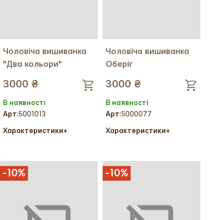
Чоловіча вишиванка
Чоловіча вишиванка
"Два кольори"
Оберіг
3000 ₴
3000 ₴
В наявності
В наявності
Арт:
5001013
Арт:
5000077
Характеристики
+
Характеристики
+
Колір тканини:
Колір тканини:
Колір вишивки:
Колір вишивки:
Український розмір:
48
Український розмір:
44
-
10
%
-
10
%
Тканина:
Льон
Тканина:
Льон
Міжнародний розмір:
M
Міжнародний розмір:
S