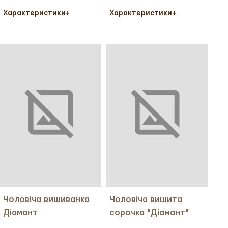
Характеристики
+
Характеристики
+
Колір тканини:
Колір тканини:
Колір вишивки:
Колір вишивки:
Український розмір:
44
Український розмір:
54
Тканина:
Льон
Тканина:
Льон
Міжнародний розмір:
S
Міжнародний розмір:
XXL
Чоловіча вишиванка
Чоловіча вишита
Діамант
сорочка "Діамант"