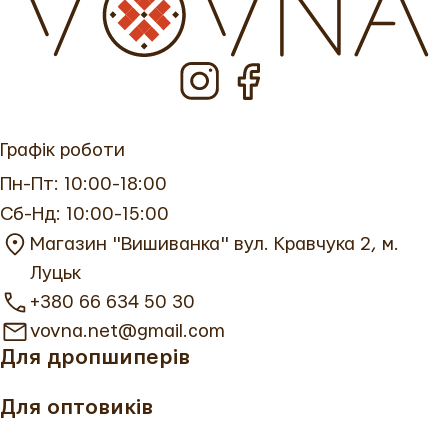
реквізити або післяплата).
геометричними орнаментами, хрестами чи
зірками.
Декоративні — рушники з вишивкою для
прикрашання оселі, з квітами, птахами чи
Графік роботи
рослинними мотивами.
Пн-Пт: 10:00-18:00
Подарункові — універсальні рушник вишитий
Сб-Нд: 10:00-15:00
для ювілеїв, свят чи як пам’ятний сувенір.
Магазин "Вишиванка" вул. Кравчука 2, м.
Регіональні — з візерунками Волині,
Луцьк
Полтавщини, Гуцульщини чи Поділля.
+380 66 634 50 30
vovna.net@gmail.com
Кожен рушник вишиваний виготовляється вручну
Для дропшиперів
або з використанням сучасних технологій, але
завжди з повагою до традицій. Купити рушник
Для оптовиків
вишитий у ВОВНА — означає отримати