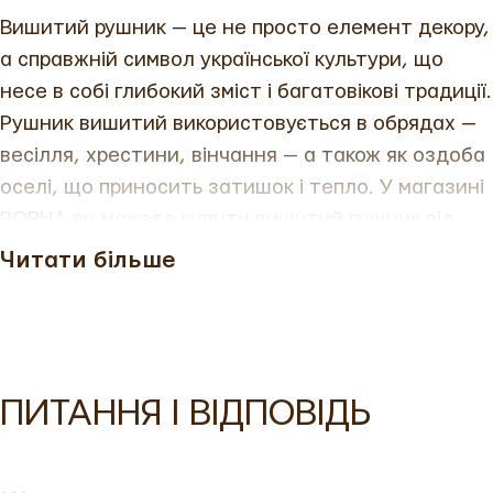
Вишитий рушник — це не просто елемент декору,
а справжній символ української культури, що
несе в собі глибокий зміст і багатовікові традиції.
Рушник вишитий використовується в обрядах —
весілля, хрестини, вінчання — а також як оздоба
оселі, що приносить затишок і тепло. У магазині
ВОВНА ви можете купити вишитий рушник від
виробника, виготовлений з натуральних
Читати більше
матеріалів — льону чи бавовни — і прикрашений
автентичною вишивкою. Це ідеальний вибір для
тих, хто цінує рушники з вишивкою та хоче
додати до свого життя частинку національної
ПИТАННЯ І ВІДПОВІДЬ
спадщини.
Рушник вишитий купити
можна з
доставкою по всій Україні — Київ, Львів, Одеса та
інші міста.