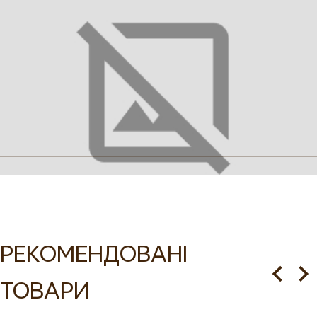
Купити в 1 клік
Додати в кошик
Опис
Характеристики
Купити рушник вишитий
Калина
РЕКОМЕНДОВАНІ
Калина — один із найважливіших символів української
ТОВАРИ
культури, який має багатозначне значення на вишитих