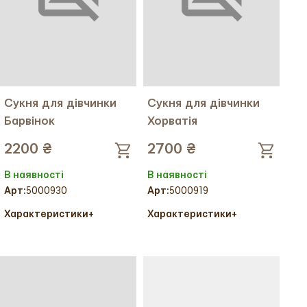
Сукня для дівчинки
Сукня для дівчинки
Барвінок
Хорватія
2200 ₴
2700 ₴
В наявності
В наявності
Арт:
5000930
Арт:
5000919
Характеристики
+
Характеристики
+
Колір тканини:
Колір тканини:
Колір вишивки:
Колір вишивки:
Тканина:
Бавовна
Тканина:
Льон
Ріст:
128
Ріст:
110