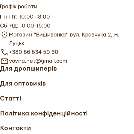
святкового вигляду.
Графік роботи
Пн-Пт: 10:00-18:00
Усі дитячі вишиті плаття створені з урахуванням
Сб-Нд: 10:00-15:00
активності дітей — м’які, дихаючі, безпечні для
Магазин "Вишиванка" вул. Кравчука 2, м.
шкіри.
Луцьк
+380 66 634 50 30
Сучасні вишиті плаття для
vovna.net@gmail.com
дівчаток: кольори, фасони та
Для дропшиперів
тренди
Для оптовиків
Статті
Сучасні вишиті плаття для дівчаток — це
Політика конфіденційності
гармонія традицій і модних тенденцій. Актуальні
рішення від ВОВНА:
Контакти