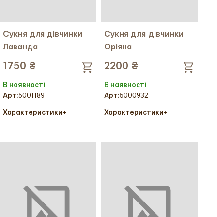
Сукня для дівчинки
Сукня для дівчинки
Лаванда
Оріяна
1750 ₴
2200 ₴
В наявності
В наявності
Арт:
5001189
Арт:
5000932
Характеристики
+
Характеристики
+
Колір тканини:
Колір тканини:
Колір вишивки:
Колір вишивки:
Тканина:
Стелла
Тканина:
Льон
Ріст:
98
Ріст:
110