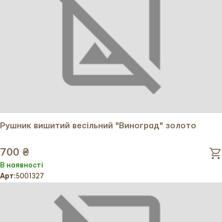
На рушнику зображений вишуканий виноградний
орнамент, що складається з грон, листя та лоз
винограду, виконаних у традиційних українських мотивах.
Цей рушник не лише має глибоке символічне значення, але
й є потужним оберегом, який ви можете купити в нашому
інтернет-магазині для особливих моментів.
Значення:
Родючість і процвітання: Виноград здавна
Рушник вишитий весільний "Виноград" золото
символізує багатство, добробут і благополуччя,
асоціюючись із плідністю та успіхом у всіх
700 ₴
починаннях.
В наявності
Арт:
5001327
Сімейна гармонія: Лоза винограду уособлює
єдність, міцність зв’язків і спільний шлях подружжя
чи родини.