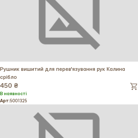
Духовна глибина: У християнській традиції виноград
символізує Божу благодать, єдність і святість.
Продовження роду: Виноград як символ родючості
побажає народження дітей і продовження
сімейного роду.
Цей рушник стане універсальним вибором для весілля,
хрестин чи інших урочистостей, додаючи благословення
й гармонію. Замовте його онлайн за доступною ціною з
Рушник вишитий для перев'язування рук Калина
можливістю індивідуального пошиття за вашими мірками.
срібло
Додайте цей унікальний виріб до свого обряду чи оселі,
450 ₴
обравши зручну доставку через наш інтернет-магазин!
В наявності
Арт:
5001325