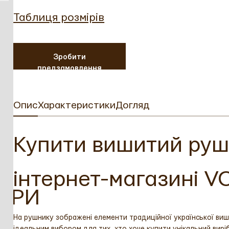
Таблиця розмірів
Зробити
предзамовлення
Опис
Характеристики
Догляд
Купити вишитий рушн
інтернет-магазині 
АРИ
На рушнику зображені елементи традиційної української виш
ідеальним вибором для тих, хто хоче купити унікальний виріб