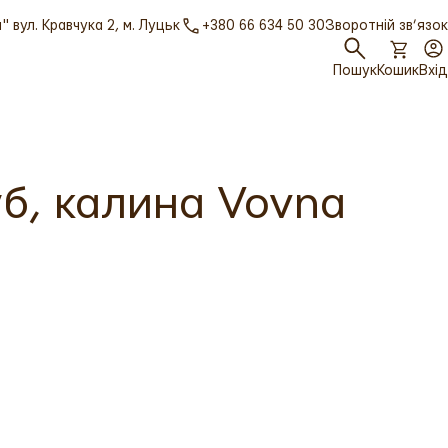
 вул. Кравчука 2, м. Луцьк
+380 66 634 50 30
Зворотній зв’язок
Пошук
Кошик
Вхід
б, калина Vovna