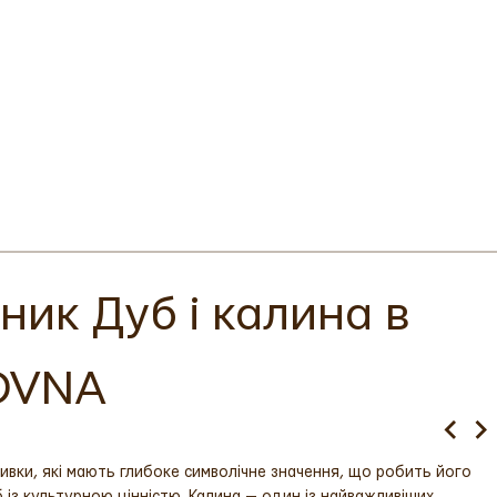
ик Дуб і калина в
VOVNA
ивки, які мають глибоке символічне значення, що робить його
 із культурною цінністю. Калина — один із найважливіших