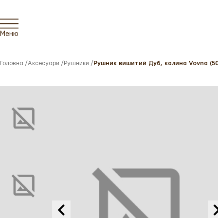
Меню
Головна
/
Аксесуари
/
Рушники
/
Рушник вишитий Дуб, калина Vovna (50