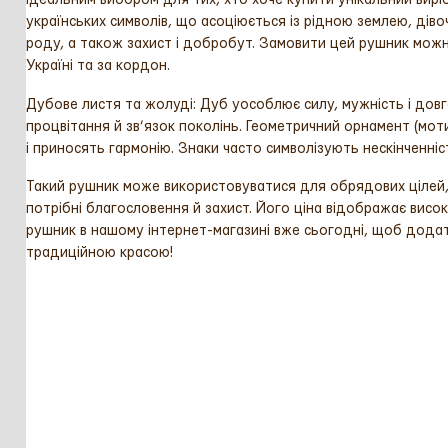
українських символів, що асоціюється із рідною землею, ді
роду, а також захист і добробут. Замовити цей рушник мож
Україні та за кордон.
Дубове листя та жолуді: Дуб уособлює силу, мужність і довг
процвітання й зв’язок поколінь. Геометричний орнамент (моти
і приносять гармонію. Знаки часто символізують нескінченні
Такий рушник може використовуватися для обрядових цілей, н
потрібні благословення й захист. Його ціна відображає висо
рушник в нашому інтернет-магазині вже сьогодні, щоб додати 
традиційною красою!