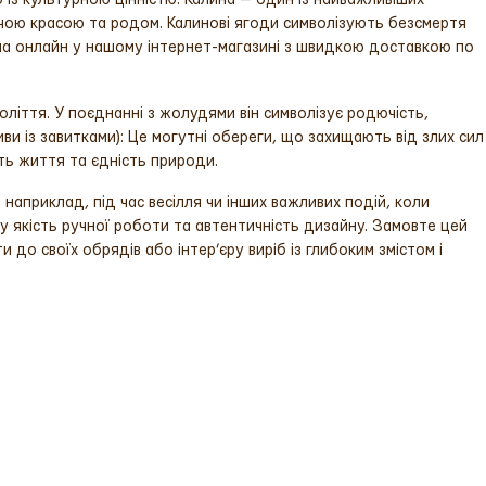
вочою красою та родом. Калинові ягоди символізують безсмертя
на онлайн у нашому інтернет-магазині з швидкою доставкою по
оліття. У поєднанні з жолудями він символізує родючість,
ви із завитками): Це могутні обереги, що захищають від злих сил
сть життя та єдність природи.
априклад, під час весілля чи інших важливих подій, коли
ку якість ручної роботи та автентичність дизайну. Замовте цей
до своїх обрядів або інтер’єру виріб із глибоким змістом і