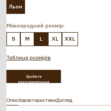
Льон
Міжнародний розмір:
S
M
L
XL
XXL
Таблиця розмірів
Зробити
предзамовлення
Опис
Характеристики
Догляд