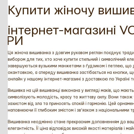
Купити жіночу виши
інтернет-магазині 
АРИ
Ця жіноча вишиванка з довгим рукавом реглан поєднує тради
вибором для тих, хто хоче купити стильний і символічний елем
завершуються вузькими манжетами з ґудзиком і петлею, що 
окантовкою, а спереду вишиванка застібається на кнопки, щ
онлайн у нашому інтернет-магазині з доставкою по Україні т
Вишивка на цій вишиванці виконана у вигляді маків, що мають
символізують молодість, красу та життєву силу. Вони також
захистом від зла та приносять спокій і гармонію. Цей орнам
наповнюючи її глибоким змістом і зв’язком з національними т
Вишиванка неодмінно стане прекрасним доповненням до ваш
елегантність. Її ціна відповідає високій якості матеріалів і