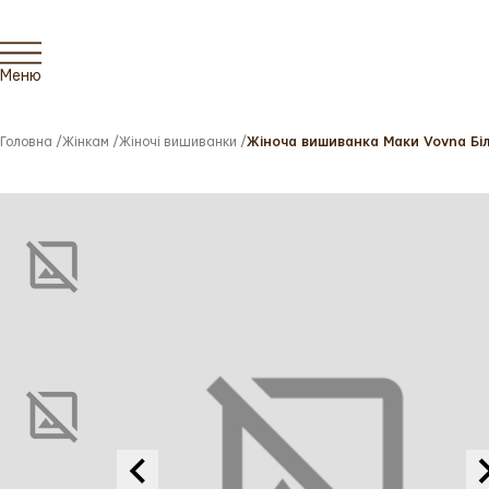
Меню
Головна
/
Жінкам
/
Жіночі вишиванки
/
Жіноча вишиванка Маки Vovna Біла