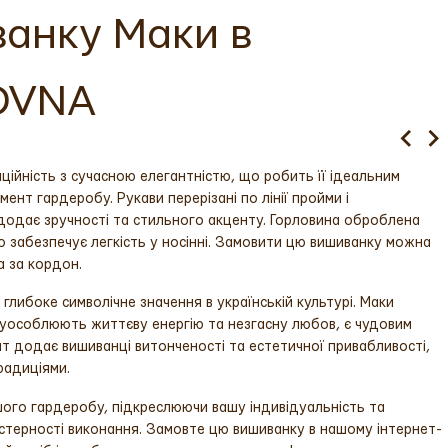
ванку Маки в
VOVNA
ційність з сучасною елегантністю, що робить її ідеальним
ент гардеробу. Рукави перерізані по лінії пройми і
додає зручності та стильного акценту. Горловина оброблена
о забезпечує легкість у носінні. Замовити цю вишиванку можна
а за кордон.
 глибоке символічне значення в українській культурі. Маки
 уособлюють життєву енергію та незгасну любов, є чудовим
ент додає вишиванці витонченості та естетичної привабливості,
радиціями.
ого гардеробу, підкреслюючи вашу індивідуальність та
 майстерності виконання. Замовте цю вишиванку в нашому інтернет-