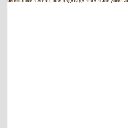
магазині вже сьогодні, щоб додати до свого стилю унікальни