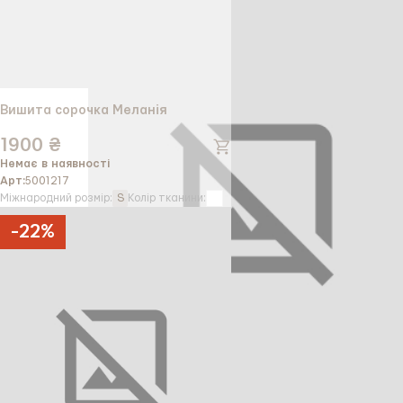
Вишита сорочка Меланія
1900 ₴
Немає в наявності
Арт:
5001217
Міжнародний розмір:
S
Колір тканини:
-
22
%