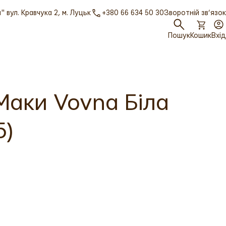
 вул. Кравчука 2, м. Луцьк
+380 66 634 50 30
Зворотній зв’язок
Пошук
Кошик
Вхід
Маки Vovna Біла
5)