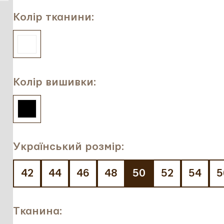
Колір тканини:
Колір вишивки:
Український розмір:
42
44
46
48
50
52
54
5
Тканина: