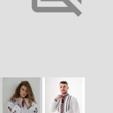
Вишиванка для дівчинки
Старовинна Vovna Біла
128 см (5000913)
Арт:
5000913