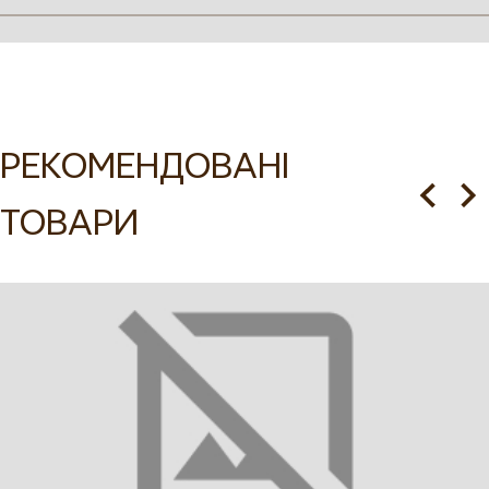
Купити вишиванку для
дівчинки Барвінок в
РЕКОМЕНДОВАНІ
інтернет-магазині VOVNA
ТОВАРИ
Вишиванка для дівчинки з довгим рукавом реглан поєднує
комфорт і традиційний дизайн, роблячи її ідеальним
вибором для тих, хто хоче купити зручний і стильний одяг
для дитини. Низ рукава зібраний на резинку, що надає
зручності та практичності. Горловина оброблена
окантовкою і доповнена зав'язками з китицями, що
додають традиційного українського колориту. Замовити
цю вишиванку можна онлайн у нашому інтернет-магазині