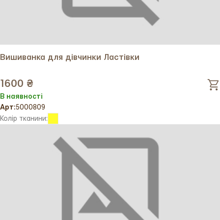
з доставкою по всій Україні та за кордон.
Вишивка на цій вишиванці виконана у вигляді барвінку,
який має особливе символічне значення в українській
культурі. Барвінок символізує вічність, безсмертя,
Вишиванка для дівчинки Ластівки
молодість та здоров’я. Він часто асоціюється з
життєвою силою та виступає як оберіг, що захищає від
1600 ₴
злих сил.
В наявності
Арт:
5000809
Цей орнамент надає вишиванці витонченості та
Колір тканини:
естетичної привабливості, підкреслюючи глибокий
зв’язок з національними традиціями та культурною
спадщиною. Ціна моделі доступна, а якість матеріалів
гарантує довговічність. Замовте цю вишиванку вже
сьогодні в нашому інтернет-магазині і подаруйте дитині
шматочок української культури!