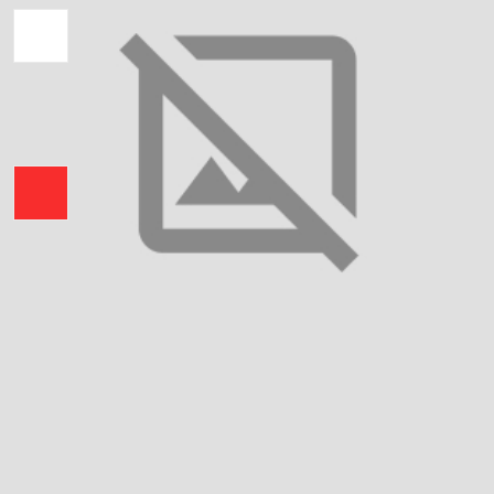
Колір вишивки:
Тканина:
Льон
Ріст: