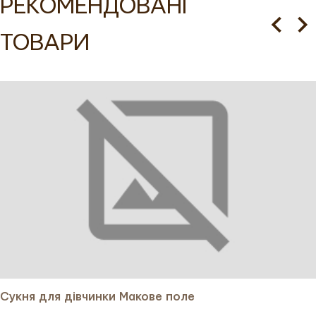
РЕКОМЕНДОВАНІ
Сукня для дівчинки з довгим рукавом реглан, який
ТОВАРИ
елегантно перерізається по лінії пройми, додаючи
витонченості, ідеально підійде для тих, хто хоче купити
стильний і комфортний одяг для своєї дитини. А манжет
із ґудзиком і петлею додає функціональності та
завершеності. Горловина оброблена окантовкою, яка
плавно переходить у зав'язки з китицями. В бокові шви
вставлені клини, що надають об’єму спідниці, а також
зручні кишені для практичності. По низу сукні проходить
ніжна рюша, додаючи легкості та грайливості образу.
Замовити цю сукню можна онлайн у нашому інтернет-
магазині з доставкою по Україні та за кордон.
Вишивка на сукні підкреслює її назву "Трояндова",
зображаючи яскравий квітковий візерунок із акцентом на
Сукня для дівчинки Макове поле
красивих трояндах. Троянди символізують красу, любов