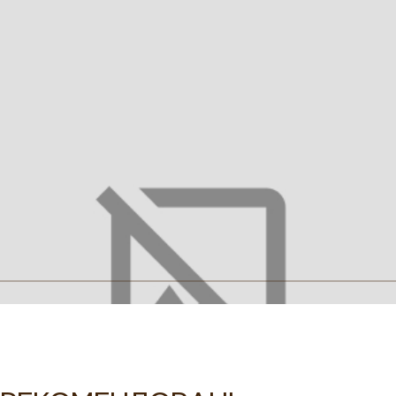
110
116
122
128
134
Таблиця розмірів
Зробити предзамовлення
Опис
Характеристики
Догляд
Купити вишиту сукню для
дівчинки Трояндова