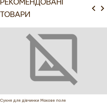
РЕКОМЕНДОВАНІ
магазині VOVNA
ТОВАРИ
Сукня для дівчинки з довгим вшивним рукавом —
ідеальний вибір для тих, хто хоче купити стильний і
символічний одяг для дитини. Вузький манжет надає
рукаву витонченого вигляду, забезпечуючи комфорт і
зручність у носінні. Сукня відрізна по лінії талії, що
створює виразний силует. Спереду знаходиться
прихована застібка на гудзики, яка додає акуратності та
зручності. Спідниця сукні призібрана по лінії талії, що
надає їй об'єму та легкості, а зручні кишені в бокових
швах додають практичності. Замовити цю сукню можна
онлайн у нашому інтернет-магазині з доставкою по
Україні та за кордон.
Сукня для дівчинки Макове поле
Вишивка на цій сукні представлена унікальним