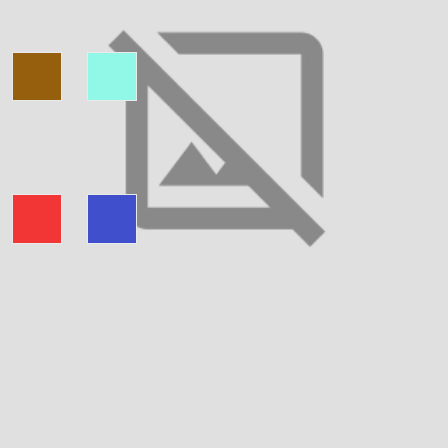
Колір тканини:
Колір вишивки:
Тканина:
Льон
Ріст: