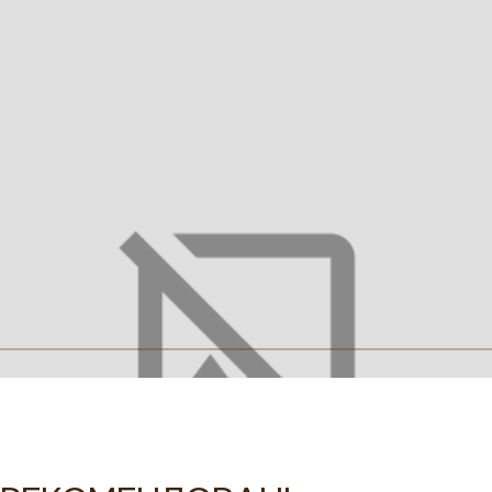
110
116
122
128
134
Таблиця розмірів
Зробити предзамовлення
Опис
Характеристики
Догляд
Купити вишиту сукню для
дівчинки Оріяна в інтернет-